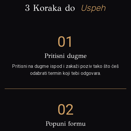
3 Koraka do
Uspeha
01
Pritisni dugme
Pritisni na dugme ispod i zakaži poziv tako što ćeš
odabrati termin koji tebi odgovara.
02
Popuni formu