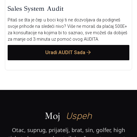
Sales System Audit
Pitaš se šta je čep u boci koji ti ne dozvoljava da podigneš
svoje prihode na sledeći nivo? Više ne moraš da plaćaj 500E+
za konsultacije na kojima bi to saznao, sve možeš da dobiješ
za manje od 3 minuta uz pomoć ovog AUDITA.
Uradi AUDIT Sada
Moj
Otac, suprug, prijatelj, brat, sin, golfer, high