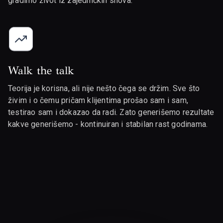
gradimo život iz zajedničkih snova.
Walk the talk
Teorija je korisna, ali nije nešto čega se držim. Sve što
živim i o čemu pričam klijentima prošao sam i sam,
testirao sam i dokazao da radi. Zato generišemo rezultate
kakve generišemo - kontinuiran i stabilan rast godinama.