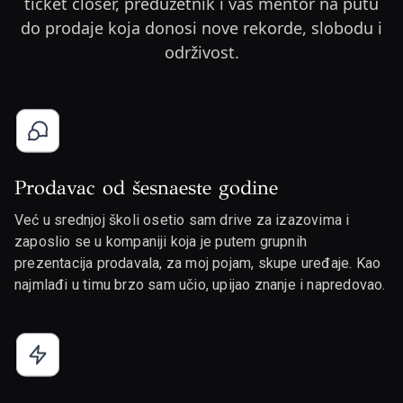
ticket closer, preduzetnik i vaš mentor na putu
do prodaje koja donosi nove rekorde, slobodu i
održivost.
Prodavac od šesnaeste godine
Već u srednjoj školi osetio sam drive za izazovima i
zaposlio se u kompaniji koja je putem grupnih
prezentacija prodavala, za moj pojam, skupe uređaje. Kao
najmlađi u timu brzo sam učio, upijao znanje i napredovao.