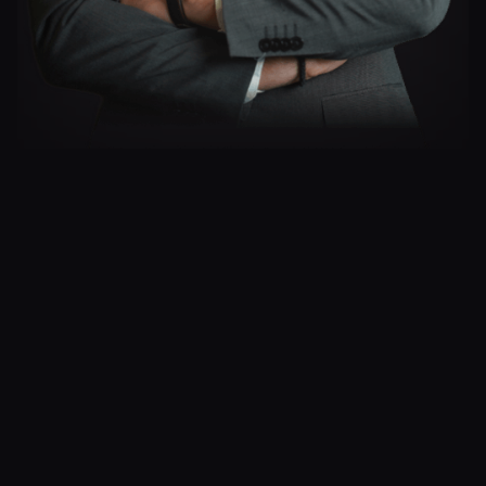
Uspešne
Priče
Najbolje ćeš razumeti šta donosimo biznisima
kao što je tvoj, ako poslušaš šta oni imaju da
kažu...